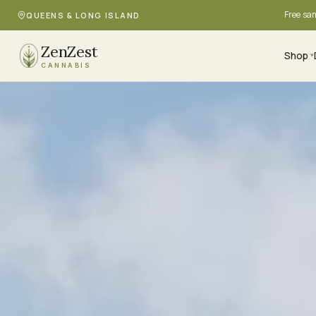
Free sa
QUEENS & LONG ISLAND
ZenZest
Shop
▾
CANNABIS